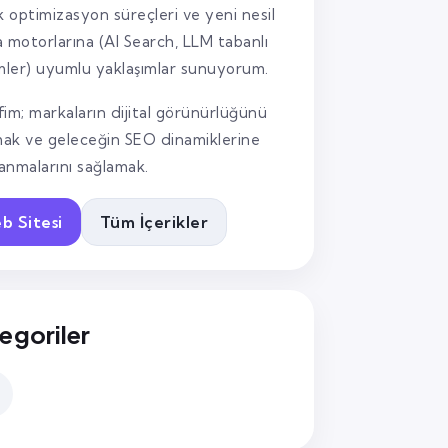
k optimizasyon süreçleri ve yeni nesil
 motorlarına (AI Search, LLM tabanlı
mler) uyumlu yaklaşımlar sunuyorum.
im; markaların dijital görünürlüğünü
mak ve geleceğin SEO dinamiklerine
lanmalarını sağlamak.
b Sitesi
Tüm İçerikler
egoriler