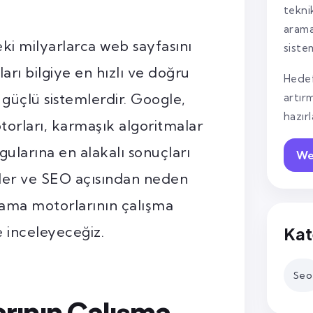
tekni
arama
ki milyarlarca web sayfasını
siste
ları bilgiye en hızlı ve doğru
Hedef
 güçlü sistemlerdir. Google,
artır
hazır
orları, karmaşık algoritmalar
rgularına en alakalı sonuçları
We
işler ve SEO açısından neden
ama motorlarının çalışma
e inceleyeceğiz.
Kat
Seo
rının Çalışma