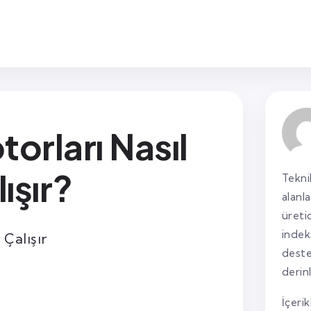
orları Nasıl
ışır?
Tekni
alanl
üreti
indek
deste
derin
İçerik