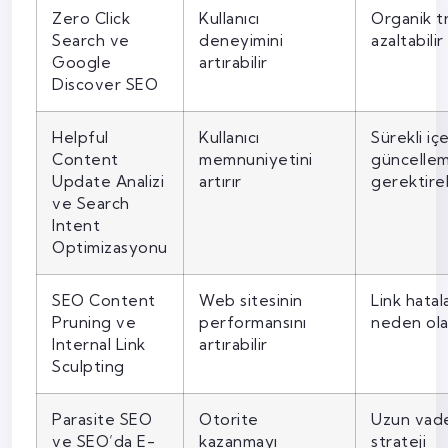
Zero Click
Kullanıcı
Organik tr
Search ve
deneyimini
azaltabilir
Google
artırabilir
Discover SEO
Helpful
Kullanıcı
Sürekli içe
Content
memnuniyetini
güncellem
Update Analizi
artırır
gerektireb
ve Search
Intent
Optimizasyonu
SEO Content
Web sitesinin
Link hatal
Pruning ve
performansını
neden olab
Internal Link
artırabilir
Sculpting
Parasite SEO
Otorite
Uzun vadel
ve SEO’da E-
kazanmayı
strateji