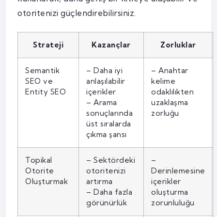
otoritenizi güçlendirebilirsiniz.
Strateji
Kazançlar
Zorluklar
Semantik
– Daha iyi
– Anahtar
SEO ve
anlaşılabilir
kelime
Entity SEO
içerikler
odaklılıkten
– Arama
uzaklaşma
sonuçlarında
zorluğu
üst sıralarda
çıkma şansı
Topikal
– Sektördeki
–
Otorite
otoritenizi
Derinlemesine
Oluşturmak
artırma
içerikler
– Daha fazla
oluşturma
görünürlük
zorunluluğu