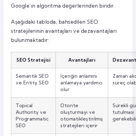
Google’ın algoritma değerlerinden biridir.
Aşağıdaki tabloda, bahsedilen SEO
stratejilerinin avantajları ve dezavantajları
bulunmaktadır:
SEO Stratejisi
Avantajları
Dezavanta
Semantik SEO
İçeriğin anlamını
Zaman alıc
ve Entity SEO
anlamaya yardımcı
süreç olabi
olur
Topical
Otorite
Sürekli g
Authority ve
oluşturmayı ve
tutulması
Programmatic
otomatikleştirilmiş
gerekebili
SEO
stratejileri içerir