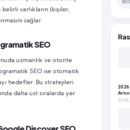
SEO 
lirli varlıkların (kişiler,
anmasını sağlar.
Ras
rogramatik SEO
 konuda uzmanlık ve otorite
Programatik SEO ise otomatik
yı hedefler. Bu stratejileri
2026 
nda daha üst sıralarda yer
Artır
27.03
 Google Discover SEO