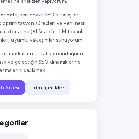
lemesine analizler yapıyorum.
lerimde; veri odaklı SEO stratejileri,
k optimizasyon süreçleri ve yeni nesil
 motorlarına (AI Search, LLM tabanlı
mler) uyumlu yaklaşımlar sunuyorum.
im; markaların dijital görünürlüğünü
mak ve geleceğin SEO dinamiklerine
lanmalarını sağlamak.
b Sitesi
Tüm İçerikler
egoriler