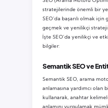
SEO (Arama Motoru Optimiz
stratejilerinde önemli bir 
SEO’da başarılı olmak için 
geçmek ve yenilikçi stratej
İşte SEO’da yenilikçi ve etkil
bilgiler:
Semantik SEO ve Enti
Semantik SEO, arama motorla
anlamasına yardımcı olan bir 
kullanarak, anahtar kelimele
anlamını vurgulamak mümkü