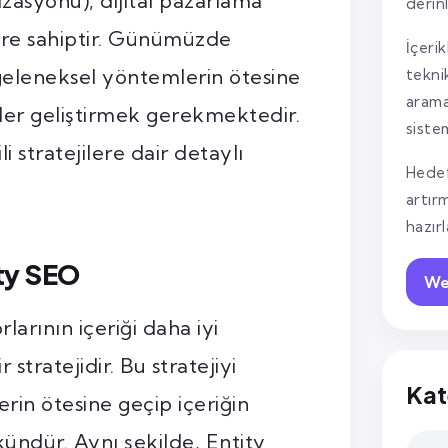
asyonu), dijital pazarlama
derin
yere sahiptir. Günümüzde
İçerik
geleneksel yöntemlerin ötesine
tekni
arama
iler geliştirmek gerekmektedir.
siste
i stratejilere dair detaylı
Hedef
artır
hazır
ty SEO
We
rının içeriği daha iyi
stratejidir. Bu stratejiyi
Kat
rin ötesine geçip içeriğin
ndür. Aynı şekilde, Entity