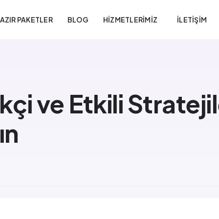
AZIR PAKETLER
BLOG
HIZMETLERIMIZ
İLETIŞIM
çi ve Etkili Strateji
ın