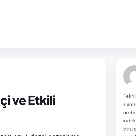
i ve Etkili
Tekni
alanl
üreti
indek
deste