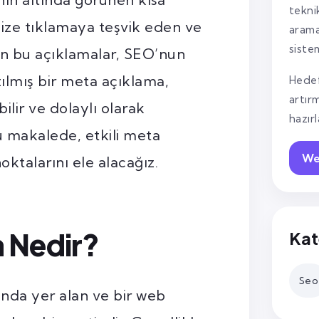
tekni
tenize tıklamaya teşvik eden ve
arama
siste
yen bu açıklamalar, SEO’nun
azılmış bir meta açıklama,
Hedef
artır
ilir ve dolaylı olarak
hazır
 Bu makalede, etkili meta
We
ktalarını ele alacağız.
 Nedir?
Kat
Seo
da yer alan ve bir web