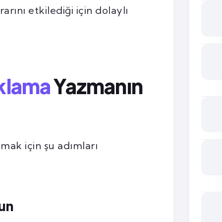
arını etkilediği için dolaylı
ıklama
Yazmanın
zmak için şu adımları
yun