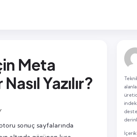
çin Meta
Nasıl Yazılır?
Tekni
alanl
üreti
indek
r
deste
derin
otoru sonuç sayfalarında
İçerik
nın altında görünen kısa