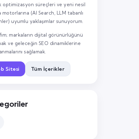
k optimizasyon süreçleri ve yeni nesil
 motorlarına (AI Search, LLM tabanlı
mler) uyumlu yaklaşımlar sunuyorum.
im; markaların dijital görünürlüğünü
mak ve geleceğin SEO dinamiklerine
lanmalarını sağlamak.
b Sitesi
Tüm İçerikler
egoriler