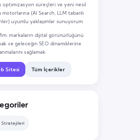
k optimizasyon süreçleri ve yeni nesil
 motorlarına (AI Search, LLM tabanlı
mler) uyumlu yaklaşımlar sunuyorum.
im; markaların dijital görünürlüğünü
mak ve geleceğin SEO dinamiklerine
lanmalarını sağlamak.
b Sitesi
Tüm İçerikler
egoriler
Stratejileri