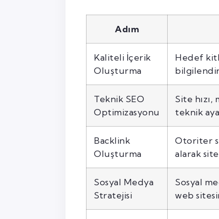
Adım
Kaliteli İçerik
Hedef kitl
Oluşturma
bilgilendi
Teknik SEO
Site hızı
Optimizasyonu
teknik aya
Backlink
Otoriter s
Oluşturma
alarak sit
Sosyal Medya
Sosyal me
Stratejisi
web sites