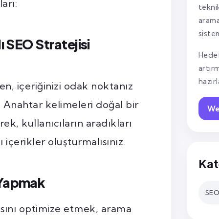
arı:
tekni
arama
siste
lı SEO Stratejisi
Hedef
artır
hazır
ken, içeriğinizi odak noktanız
. Anahtar kelimeleri doğal bir
We
ek, kullanıcıların aradıkları
ı içerikler oluşturmalısınız.
Kat
ı Yapmak
SEO 
ısını optimize etmek, arama