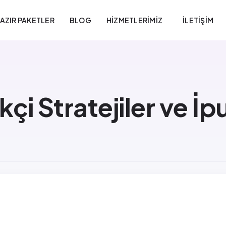
AZIR PAKETLER
BLOG
HIZMETLERIMIZ
İLETIŞIM
çi Stratejiler ve İpu