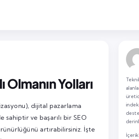
ı Olmanın Yolları
Tekni
alanl
üreti
asyonu), dijital pazarlama
indek
deste
le sahiptir ve başarılı bir SEO
derin
rünürlüğünü artırabilirsiniz. İşte
İçerik