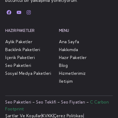
bütüncül bir yaklaşımla yönetiyorum.
HAZIR PAKETLER
MENU
Aylık Paketler
Ana Sayfa
Backlink Paketleri
Hakkımda
İçerik Paketleri
Hazır Paketler
Seo Paketleri
Blog
Sosyal Medya Paketleri
Hizmetlerimiz
İletişim
Seo Paketleri
–
Seo Teklifi
–
Seo Fiyatları
–
C Carbon
Footprint
Şartlar Ve Koşullar
KVKK
Çerez Politikası