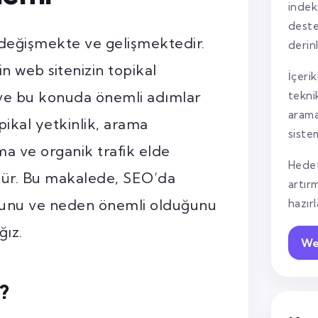
indek
deste
 değişmekte ve gelişmektedir.
derin
n web sitenizin topikal
İçerik
 ve bu konuda önemli adımlar
tekni
arama
ikal yetkinlik, arama
siste
a ve organik trafik elde
Hedef
rdür. Bu makalede, SEO’da
artır
uğunu ve neden önemli olduğunu
hazır
ğız.
We
r?