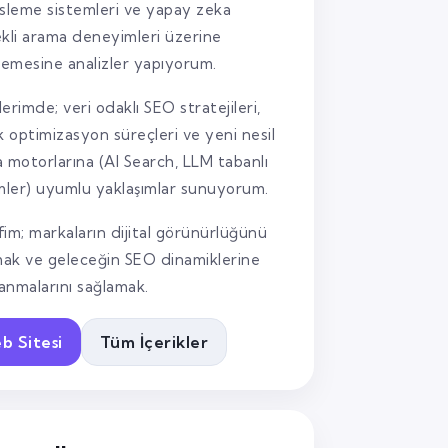
sleme sistemleri ve yapay zeka
kli arama deneyimleri üzerine
lemesine analizler yapıyorum.
lerimde; veri odaklı SEO stratejileri,
k optimizasyon süreçleri ve yeni nesil
 motorlarına (AI Search, LLM tabanlı
mler) uyumlu yaklaşımlar sunuyorum.
im; markaların dijital görünürlüğünü
mak ve geleceğin SEO dinamiklerine
lanmalarını sağlamak.
b Sitesi
Tüm İçerikler