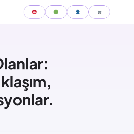
Olanlar:
aklaşım,
asyonlar.