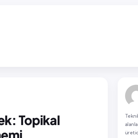
k: Topikal
Tekni
alanl
nemi
üreti