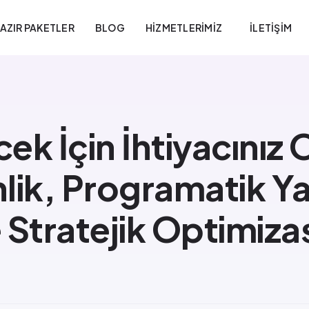
AZIR PAKETLER
BLOG
HIZMETLERIMIZ
İLETIŞIM
k İçin İhtiyacınız 
nlik, Programatik Y
ve Stratejik Optimiz