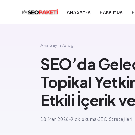
ANA SAYFA
HAKKIMDA
H
Ana Sayfa
/
Blog
SEO’da Gelece
Topikal Yetki
Etkili İçerik 
28 Mar 2026
9 dk okuma
SEO Stratejileri