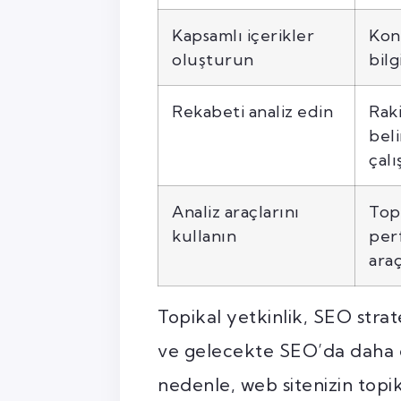
Kapsamlı içerikler
Kon
oluşturun
bilg
Rekabeti analiz edin
Raki
bel
çalı
Analiz araçlarını
Topi
kullanın
perf
ara
Topikal yetkinlik, SEO strate
ve gelecekte SEO’da daha 
nedenle, web sitenizin topik